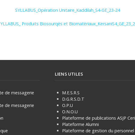
SYLLABUS_Opération Unitaire_Kaddilah_S4-GE_23-24
YLLABUS_ Produits Biosourqès et Biomatériaux_KersaniS4_GE_23_
LIENS UTILES
e de messagerie
M.E.S.R.S
D.G.R.S.D.T
e de messagerie
O.P.U
O.N.O.U
on
Plateforme de publications ASJP Cer
Plateforme Alumni
èque
Plateforme de gestion du personnel