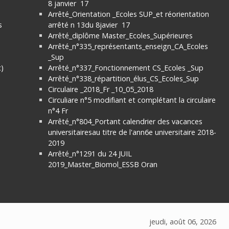
8 janvier 17
Arrêté_Orientation _Ecoles SUP_et réorientation
s
arrêté n 13du 8javier 17
Arrêté_diplôme Master_Ecoles_Supérieures
Arrêté_n°335_représentants_enseign_CA_Ecoles
_Sup
)
Arrêté_n°337_Fonctionnement CS_Ecoles _Sup
Arrêté_n°338_répartition_élus_CS_Ecoles_Sup
Circulaire _2018_Fr _10_05_2018
Circuliare n°5 modifiant et complétant la circulaire
n°4 Fr
Arrêté_n°804_Portant calendrier des vacances
universitairesau titre de l'ann6e universitaire 2018-
2019
Arrêté_n°1291 du 24 JUIL
2019_Master_Biomol_ESSB Oran
jeudi, août 06, 2026