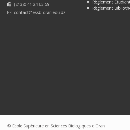
Règlement Etudian
(213)0 41 24 63 59
Règlement
Bibliot
contact@essb-oran.edu.dz
© Ecole Supèrieure en Sciences Biologiques d'Oran.