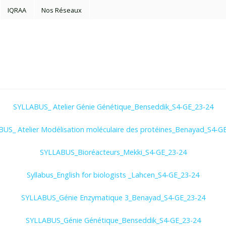
IQRAA
Nos Réseaux
SYLLABUS_ Atelier Génie Génétique_Benseddik_S4-GE_23-24
US_ Atelier Modélisation moléculaire des protéines_Benayad_S4-G
SYLLABUS_Bioréacteurs_Mekki_S4-GE_23-24
Syllabus_English for biologists _Lahcen_S4-GE_23-24
SYLLABUS_Génie Enzymatique 3_Benayad_S4-GE_23-24
SYLLABUS_Génie Génétique_Benseddik_S4-GE_23-24