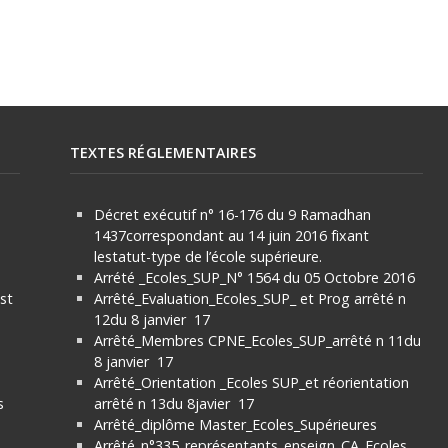
TEXTES RÉGLEMENTAIRES
Décret exécutif n° 16-176 du 9 Ramadhan
1437correspondant au 14 juin 2016 fixant
lestatut-type de l’école supérieure.
Arrété _Ecoles_SUP_N° 1564 du 05 Octobre 2016
ist
Arrêté_Evaluation_Ecoles_SUP_ et Prog arrêté n
12du 8 janvier 17
Arrêté_Membres CPNE_Ecoles_SUP_arrêté n 11du
8 janvier 17
Arrêté_Orientation _Ecoles SUP_et réorientation
s
arrêté n 13du 8javier 17
Arrêté_diplôme Master_Ecoles_Supérieures
Arrêté_n°335_représentants_enseign_CA_Ecoles