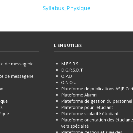
Syllabus_Physique
LIENS UTILES
e de messagerie
M.E.S.R.S
D.G.R.S.D.T
e de messagerie
O.P.U
O.N.O.U
on
Plateforme de publications ASJP Cer
Plateforme Alumni
èque
Plateforme de gestion du personnel
ts
Plateforme pour l'étudiant
hèque
Plateforme scolarité étudiant
Plateforme orientation des étudiant
vers spécialité
Plateforme gestion et suivi des