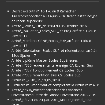
Décret exécutif n° 16-176 du 9 Ramadhan
1437correspondant au 14 juin 2016 fixant lestatut-type
de l’école supérieure.
Arrété _Ecoles_SUP_N° 1564 du 05 Octobre 2016
Arrêté_Evaluation_Ecoles_SUP_ et Prog arrêté n 12du 8
janvier 17
Arrêté_Membres CPNE_Ecoles_SUP_arrêté n 11du 8
janvier 17
Arrêté_Orientation _Ecoles SUP_et réorientation arrêté n
13du 8javier 17
Arrêté_diplôme Master_Ecoles_Supérieures
Arrêté_n°335_représentants_enseign_CA_Ecoles _Sup
Arrêté_n°337_Fonctionnement CS_Ecoles _Sup
Arrêté_n°338_répartition_élus_CS_Ecoles_Sup
Circulaire _2018_Fr _10_05_2018
Circuliare n°5 modifiant et complétant la circulaire n°4 Fr
Arrêté_n°804_Portant calendrier des vacances
universitairesau titre de l'ann6e universitaire 2018-2019
Arrêté_n°1291 du 24 JUIL 2019_Master_Biomol_ESSB
Oran