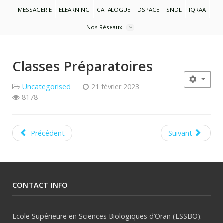
MESSAGERIE
ELEARNING
CATALOGUE
DSPACE
SNDL
IQRAA
Nos Réseaux
Classes Préparatoires
Uncategorised
21 février 2023
8178
Précédent
Suivant
CONTACT INFO
Ecole Supérieure en Sciences Biologiques d’Oran (ESSBO).