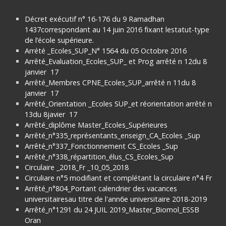
Décret exécutif n° 16-176 du 9 Ramadhan
1437correspondant au 14 juin 2016 fixant lestatut-type
de l’école supérieure.
Arrété _Ecoles_SUP_N° 1564 du 05 Octobre 2016
Arrêté_Evaluation_Ecoles_SUP_ et Prog arrêté n 12du 8
janvier 17
Arrêté_Membres CPNE_Ecoles_SUP_arrêté n 11du 8
janvier 17
Arrêté_Orientation _Ecoles SUP_et réorientation arrêté n
13du 8javier 17
Arrêté_diplôme Master_Ecoles_Supérieures
Arrêté_n°335_représentants_enseign_CA_Ecoles _Sup
Arrêté_n°337_Fonctionnement CS_Ecoles _Sup
Arrêté_n°338_répartition_élus_CS_Ecoles_Sup
Circulaire _2018_Fr _10_05_2018
Circuliare n°5 modifiant et complétant la circulaire n°4 Fr
Arrêté_n°804_Portant calendrier des vacances
universitairesau titre de l'ann6e universitaire 2018-2019
Arrêté_n°1291 du 24 JUIL 2019_Master_Biomol_ESSB
Oran